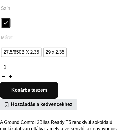
Szín
Méret
27.5/650B X 2.35
29 x 2.35
Ground Control CONTROL 2Bliss Ready T5 mennyiség
Kosárba teszem
Hozzáadás a kedvencekhez
A Ground Control 2Bliss Ready T5 rendkívül sokoldalú
mintázatal van ellátva, amely a versenytől az egynyomos