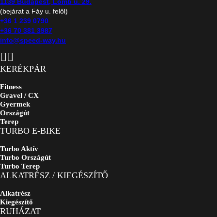
1139 Budapest, Lomb u. 29.
(bejárat a Fáy u. felől)
+36 1 239 0790
+36 70 381 3987
info@speed-way.hu
KERÉKPÁR
Fitness
Gravel / CX
Gyermek
Országút
Terep
TURBO E-BIKE
Turbo Aktív
Turbo Országút
Turbo Terep
ALKATRÉSZ / KIEGÉSZÍTŐ
Alkatrész
Kiegészítő
RUHÁZAT