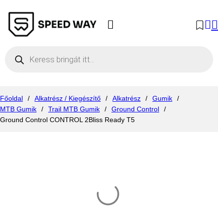
Products search
Főoldal
/
Alkatrész / Kiegészítő
/
Alkatrész
/
Gumik
/
MTB Gumik
/
Trail MTB Gumik
/
Ground Control
/
Ground Control CONTROL 2Bliss Ready T5