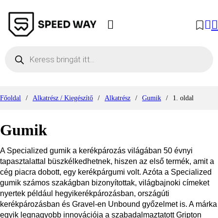
Products search
Főoldal
/
Alkatrész / Kiegészítő
/
Alkatrész
/
Gumik
/
1. oldal
Gumik
A Specialized gumik a kerékpározás világában 50 évnyi
tapasztalattal büszkélkedhetnek, hiszen az első termék, amit a
cég piacra dobott, egy kerékpárgumi volt. Azóta a Specialized
gumik számos szakágban bizonyítottak, világbajnoki címeket
nyertek például hegyikerékpározásban, országúti
kerékpározásban és Gravel-en Unbound győzelmet is. A márka
egyik legnagyobb innovációja a szabadalmaztatott Gripton