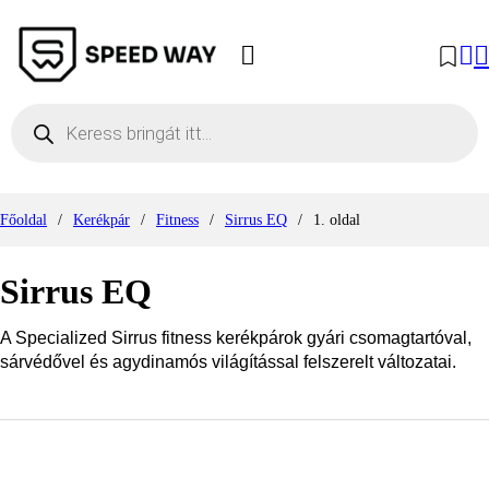
Products search
Főoldal
/
Kerékpár
/
Fitness
/
Sirrus EQ
/
1. oldal
Sirrus EQ
A Specialized Sirrus fitness kerékpárok gyári csomagtartóval,
sárvédővel és agydinamós világítással felszerelt változatai.