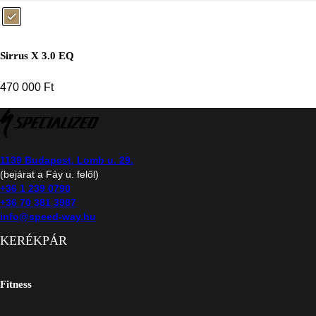
Sirrus X 3.0 EQ
470 000
Ft
1139 Budapest, Lomb u. 29.
(bejárat a Fáy u. felől)
+36 1 239 0790
+36 70 381 3987
info@speed-way.hu
KERÉKPÁR
Fitness