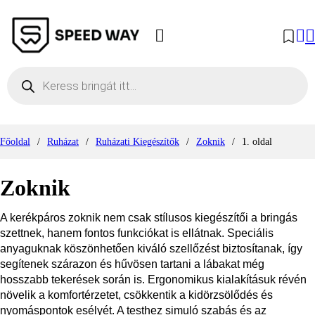
Products search
Főoldal
/
Ruházat
/
Ruházati Kiegészítők
/
Zoknik
/
1. oldal
Zoknik
A kerékpáros zoknik nem csak stílusos kiegészítői a bringás
szettnek, hanem fontos funkciókat is ellátnak. Speciális
anyaguknak köszönhetően kiváló szellőzést biztosítanak, így
segítenek szárazon és hűvösen tartani a lábakat még
hosszabb tekerések során is. Ergonomikus kialakításuk révén
növelik a komfortérzetet, csökkentik a kidörzsölődés és
nyomáspontok esélyét. A testhez simuló szabás és az