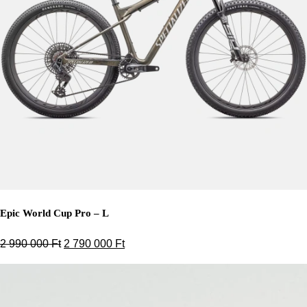
Epic World Cup Pro – L
Original price was: 2 990 000 Ft.
Current price is: 2 790 000 Ft.
2 990 000
Ft
2 790 000
Ft