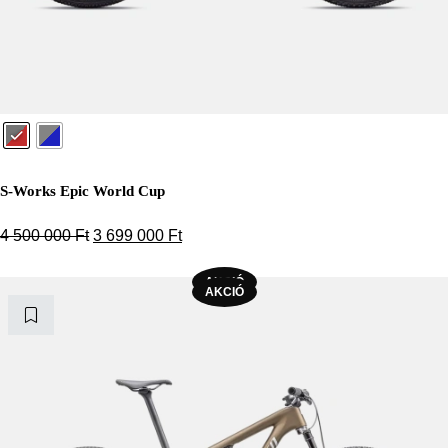
S-Works Epic World Cup
Original price was: 4 500 000 Ft.
Current price is: 3 699 000 Ft.
4 500 000
Ft
3 699 000
Ft
AKCIÓ
AKCIÓ