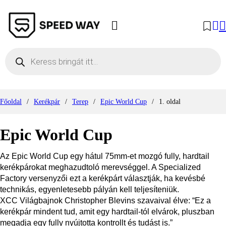
Products search
Főoldal
/
Kerékpár
/
Terep
/
Epic World Cup
/
1. oldal
Epic World Cup
Az Epic World Cup egy hátul 75mm-et mozgó fully, hardtail
kerékpárokat meghazudtoló merevséggel. A Specialized
Factory versenyzői ezt a kerékpárt választják, ha kevésbé
technikás, egyenletesebb pályán kell teljesíteniük.
XCC Világbajnok Christopher Blevins szavaival élve: “Ez a
kerékpár mindent tud, amit egy hardtail-tól elvárok, pluszban
megadja egy fully nyújtotta kontrollt és tudást is.”