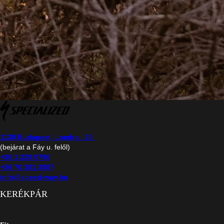
1139 Budapest, Lomb u. 29.
(bejárat a Fáy u. felől)
+36 1 239 0790
+36 70 381 3987
info@speed-way.hu
KERÉKPÁR