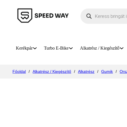
Products search
Kerékpár
Turbo E-Bike
Alkatrész / Kiegészítő
Főoldal
/
Alkatrész / Kiegészítő
/
Alkatrész
/
Gumik
/
Ors