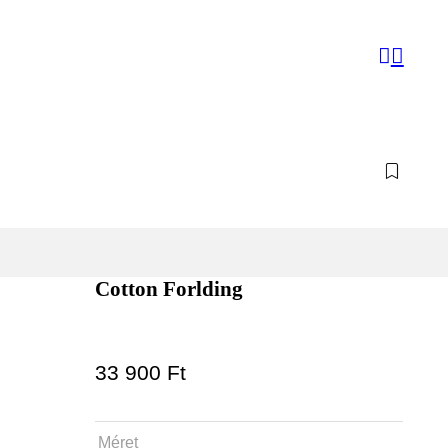
Cotton Forlding
33 900
Ft
Méret