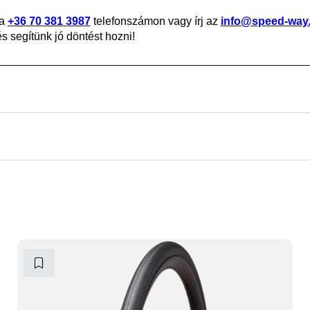
 a
+36 70 381 3987
telefonszámon vagy írj az
info@speed-way
 segítünk jó döntést hozni!