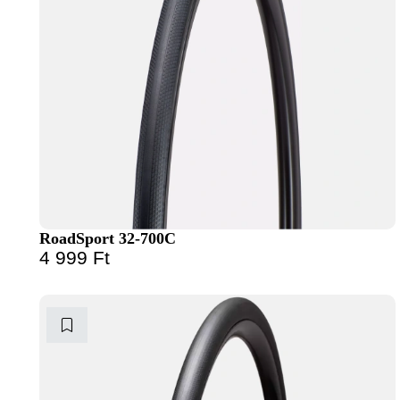
RoadSport 32-700C
4 999
Ft