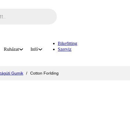
Bikefitting
Ruházat
Infó
Szerviz
zágúti Gumik
/
Cotton Forlding