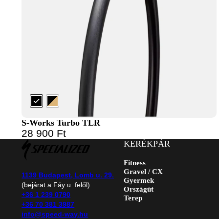
S-Works Turbo TLR
28 900
Ft
KERÉKPÁR
Fitness
Gravel / CX
1139 Budapest, Lomb u. 29.
Gyermek
(bejárat a Fáy u. felől)
Országút
+36 1 239 0790
Terep
+36 70 381 3987
info@speed-way.hu