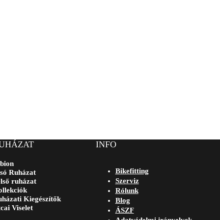
UHÁZAT
INFO
bion
Bikefitting
só Ruházat
Szerviz
lső ruházat
llekciók
Rólunk
házati Kiegészítők
Blog
cai Viselet
ÁSZF