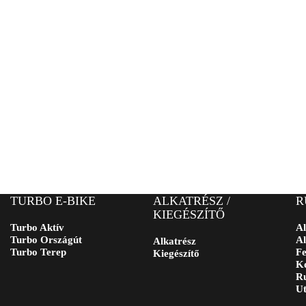
TURBO E-BIKE
ALKATRÉSZ /
R
KIEGÉSZÍTŐ
Turbo Aktív
Al
Turbo Országút
Al
Alkatrész
Turbo Terep
Fe
Kiegészítő
Ko
Ru
Ut