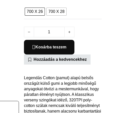
700 X 26
700 X 28
Cotton Forlding mennyiség
Kosárba teszem
Hozzáadás a kedvencekhez
Legendás Cotton (pamut) alapú belsős
országút külső gumi a legjobb minőségű
anyagokat ötvözi a mestermunkával, hogy
páratlan élményt nyújtson. A klasszikus
verseny szingókat idéző, 320TPI poly-
cotton szálak nemcsak kiváló teljesítményt
biztosítanak, hanem alacsony karbantartási