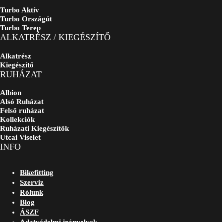
Turbo Aktív
Turbo Országút
Turbo Terep
ALKATRÉSZ / KIEGÉSZÍTŐ
Alkatrész
Kiegészítő
RUHÁZAT
Albion
Alsó Ruházat
Felső ruházat
Kollekciók
Ruházati Kiegészítők
Utcai Viselet
INFO
Bikefitting
Szerviz
Rólunk
Blog
ÁSZF