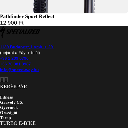
Pathfinder Sport Reflect
12 900
Ft
1139 Budapest, Lomb u. 29.
(bejárat a Fáy u. felől)
+36 1 239 0790
+36 70 381 3987
info@speed-way.hu
KERÉKPÁR
Fitness
Gravel / CX
Gyermek
Országút
Terep
TURBO E-BIKE