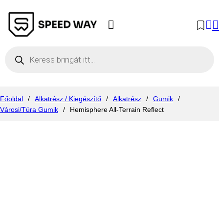
Products search
Főoldal
/
Alkatrész / Kiegészítő
/
Alkatrész
/
Gumik
/
Városi/Túra Gumik
/
Hemisphere All-Terrain Reflect