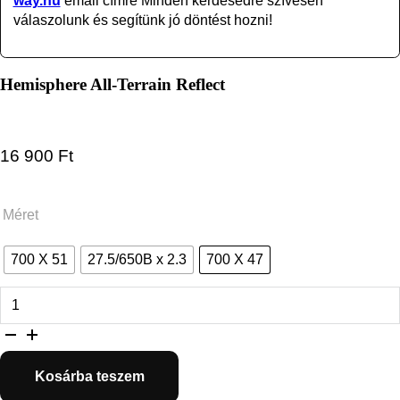
way.hu
email címre Minden kérdésedre szívesen
válaszolunk és segítünk jó döntést hozni!
Hemisphere All-Terrain Reflect
16 900
Ft
Méret
700 X 51
27.5/650B x 2.3
700 X 47
Hemisphere All-Terrain Reflect mennyiség
Kosárba teszem