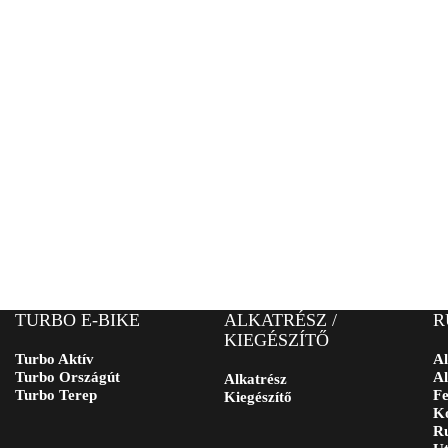
TURBO E-BIKE
ALKATRÉSZ /
R
KIEGÉSZÍTŐ
Turbo Aktív
Al
Turbo Országút
Al
Alkatrész
Turbo Terep
Fe
Kiegészítő
Ko
Ru