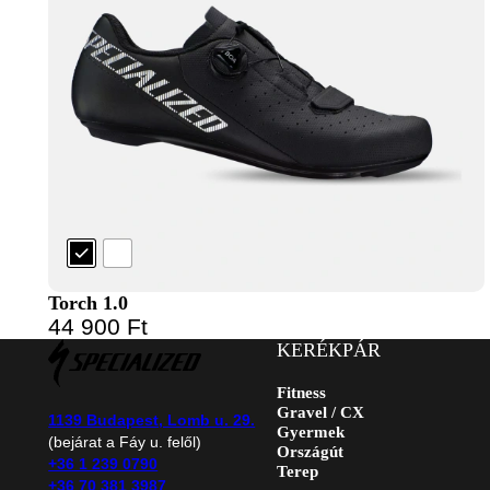
Torch 1.0
44 900
Ft
KERÉKPÁR
Fitness
Gravel / CX
1139 Budapest, Lomb u. 29.
Gyermek
(bejárat a Fáy u. felől)
Országút
+36 1 239 0790
Terep
+36 70 381 3987