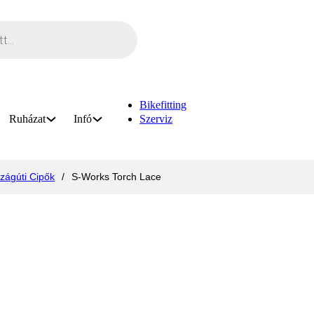
Bikefitting
Ruházat
Infó
Szerviz
zágúti Cipők
/
S-Works Torch Lace