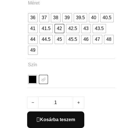
Méret
36
37
38
39
39.5
40
40.5
41
41.5
42
42.5
43
43.5
44
44.5
45
45.5
46
47
48
49
Szín
S-Works Torch Lace mennyiség
Kosárba teszem