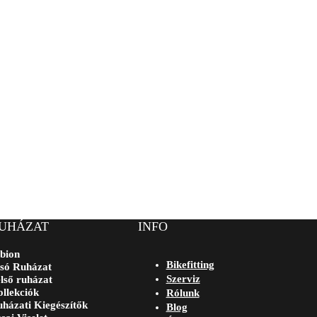
UHÁZAT
INFO
bion
Bikefitting
só Ruházat
Szerviz
lső ruházat
llekciók
Rólunk
házati Kiegészítők
Blog