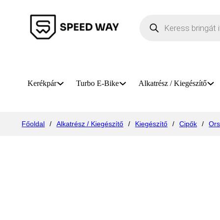
Products search
Kerékpár
Turbo E-Bike
Alkatrész / Kiegészítő
Főoldal
/
Alkatrész / Kiegészítő
/
Kiegészítő
/
Cipők
/
Ors