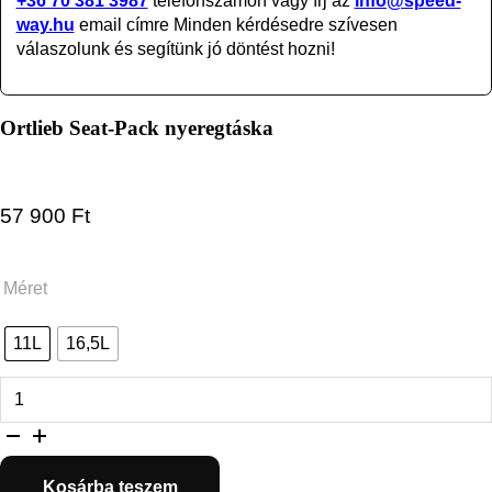
+36 70 381 3987
telefonszámon vagy írj az
info@speed-
way.hu
email címre Minden kérdésedre szívesen
válaszolunk és segítünk jó döntést hozni!
Ortlieb Seat-Pack nyeregtáska
57 900
Ft
Méret
11L
16,5L
Ortlieb Seat-Pack nyeregtáska mennyiség
Kosárba teszem