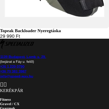
Topeak Backloader Nyeregtáska
29 990
Ft
1139 Budapest, Lomb u. 29.
(bejárat a Fáy u. felől)
+36 1 239 0790
+36 70 381 3987
info@speed-way.hu
KERÉKPÁR
Fitness
Gravel / CX
Gyermek