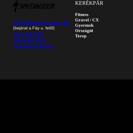
KERÉKPÁR
Fitness
Gravel / CX
1139 Budapest, Lomb u. 29.
Gyermek
(bejárat a Fáy u. felől)
Országút
+36 1 239 0790
Terep
+36 70 381 3987
info@speed-way.hu