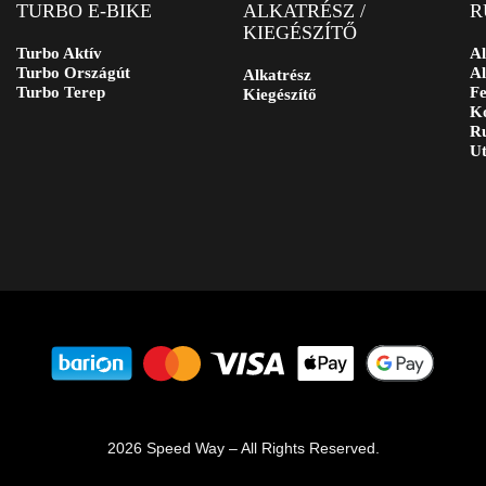
TURBO E-BIKE
ALKATRÉSZ /
R
KIEGÉSZÍTŐ
Turbo Aktív
Al
Turbo Országút
Al
Alkatrész
Turbo Terep
Fe
Kiegészítő
Ko
Ru
Ut
2026 Speed Way – All Rights Reserved.