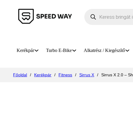
Products search
Kerékpár
Turbo E-Bike
Alkatrész / Kiegészítő
Főoldal
/
Kerékpár
/
Fitness
/
Sirrus X
/
Sirrus X 2.0 – S