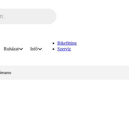
Bikefitting
Ruházat
Infó
Szerviz
himano