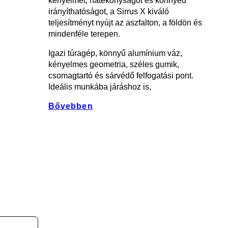
kényelmet, hatékonyságot és könnyed
irányíthatóságot, a Sirrus X kiváló
teljesítményt nyújt az aszfalton, a földön és
mindenféle terepen.
Igazi túragép, könnyű alumínium váz,
kényelmes geometria, széles gumik,
csomagtartó és sárvédő felfogatási pont.
Ideális munkába járáshoz is,
Bővebben