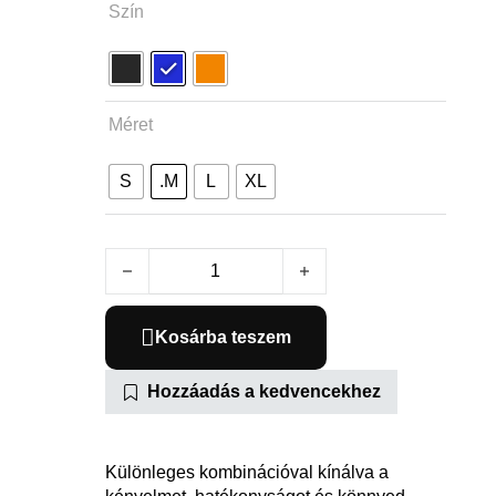
Szín
Méret
S
.M
L
XL
Sirrus X 2.0 - Shimano mennyiség
Kosárba teszem
Hozzáadás a kedvencekhez
Különleges kombinációval kínálva a