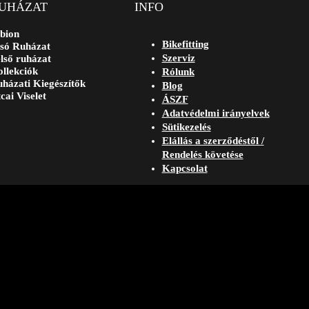
UHÁZAT
INFO
bion
Bikefitting
só Ruházat
Szerviz
lső ruházat
llekciók
Rólunk
házati Kiegészítők
Blog
cai Viselet
ÁSZF
Adatvédelmi irányelvek
Sütikezelés
Elállás a szerződéstől /
Rendelés követése
Kapcsolat