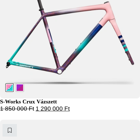
S-Works Crux Vázszett
Original price was: 1 850 000 Ft.
Current price is: 1 290 000
1 850 000
Ft
1 290 000
Ft