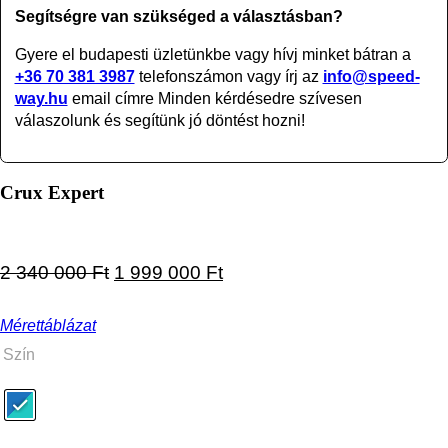
Segítségre van szükséged a választásban?
Gyere el budapesti üzletünkbe vagy
hívj minket bátran a
+36 70 381 3987
telefonszámon vagy írj az
info@speed-
way.hu
email címre Minden kérdésedre szívesen
válaszolunk és segítünk jó döntést hozni!
Crux Expert
Original price was: 2 340 000 Ft.
Current price is: 1 999 000
2 340 000
Ft
1 999 000
Ft
Mérettáblázat
Szín