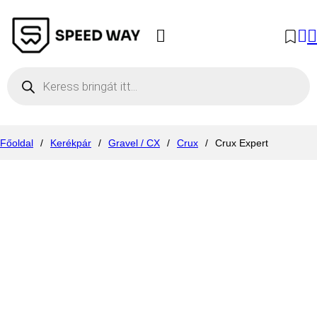
Products search
Főoldal
/
Kerékpár
/
Gravel / CX
/
Crux
/
Crux Expert