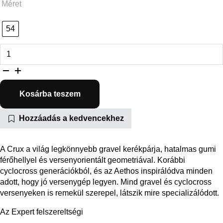
Méret
54
Crux Expert mennyiség
Kosárba teszem
Hozzáadás a kedvencekhez
A Crux a világ legkönnyebb gravel kerékpárja, hatalmas gumi
férőhellyel és versenyorientált geometriával. Korábbi
cyclocross generációkból, és az Aethos inspirálódva minden
adott, hogy jó versenygép legyen. Mind gravel és cyclocross
versenyeken is remekül szerepel, látszik mire specializálódott.
Az Expert felszereltségi