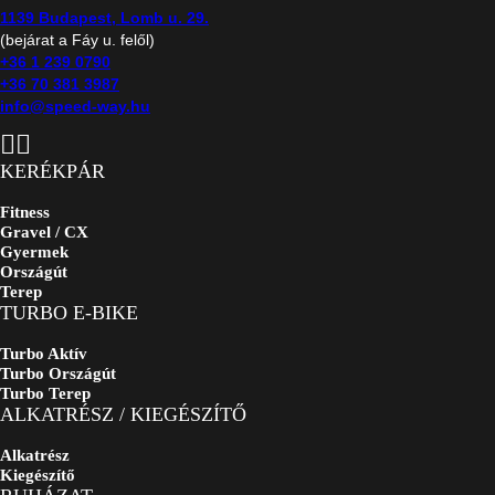
1139 Budapest, Lomb u. 29.
(bejárat a Fáy u. felől)
+36 1 239 0790
+36 70 381 3987
info@speed-way.hu
KERÉKPÁR
Fitness
Gravel / CX
Gyermek
Országút
Terep
TURBO E-BIKE
Turbo Aktív
Turbo Országút
Turbo Terep
ALKATRÉSZ / KIEGÉSZÍTŐ
Alkatrész
Kiegészítő