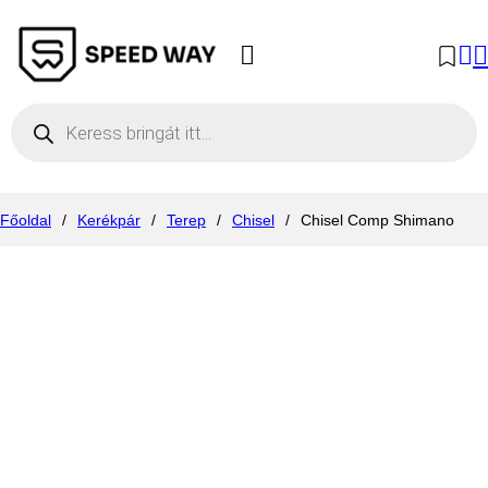
Products search
Főoldal
/
Kerékpár
/
Terep
/
Chisel
/
Chisel Comp Shimano