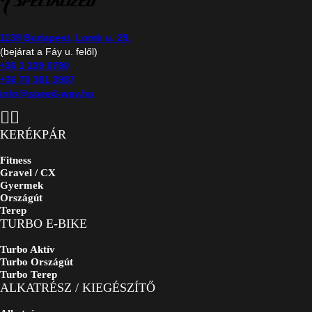
1139 Budapest, Lomb u. 29.
(bejárat a Fáy u. felől)
+36 1 239 0790
+36 70 381 3987
info@speed-way.hu
KERÉKPÁR
Fitness
Gravel / CX
Gyermek
Országút
Terep
TURBO E-BIKE
Turbo Aktív
Turbo Országút
Turbo Terep
ALKATRÉSZ / KIEGÉSZÍTŐ