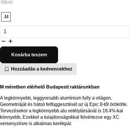
Méret
.M
Chisel Comp Shimano mennyiség
Kosárba teszem
Hozzáadás a kedvencekhez
M méretben elérhető Budapesti raktárunkban
A legkönnyebb, leggyorsabb alumínium fully a világon.
Geometriáját és hátsó felfüggesztését az új Epic 8-től örökölte.
Tervezésekor a legkönnyebb alu vetélytársánál is 18.4%-kal
könnyebb. Ezekkel a tulajdonságokkal felvértezve egy XC
versenyzésre is alkalmas kerékpár.