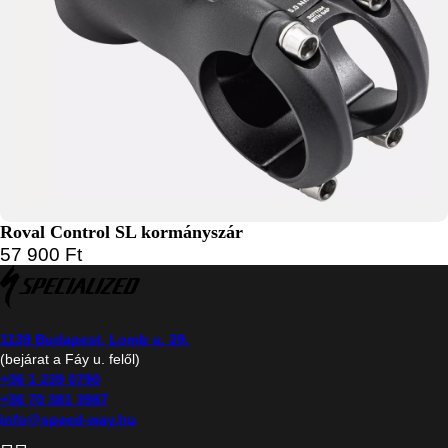
Roval Control SL kormányszár
57 900
Ft
1139 Budapest, Lomb u. 29.
(bejárat a Fáy u. felől)
+36 1 239 0790
+36 70 381 3987
info@speed-way.hu