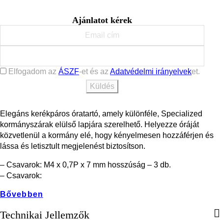
Ajánlatot kérek
Elfogadom az
ÁSZF
-et és az
Adatvédelmi irányelvek
et.
Elegáns kerékpáros óratartó, amely különféle, Specialized
kormányszárak elülső lapjára szerelhető. Helyezze óráját
közvetlenül a kormány elé, hogy kényelmesen hozzáférjen és
lássa és letisztult megjelenést biztosítson.
– Csavarok: M4 x 0,7P x 7 mm hosszúság – 3 db.
– Csavarok:
Bővebben
Technikai Jellemzők