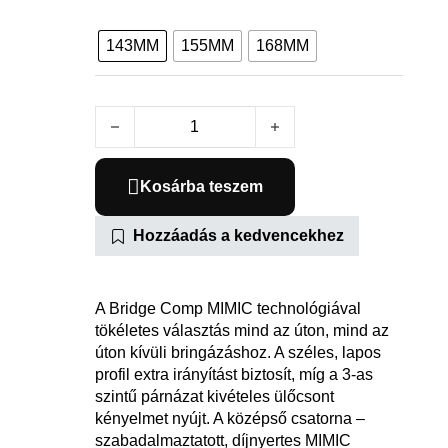
143MM
155MM
168MM
Bridge Comp with MIMIC mennyiség
Kosárba teszem
Hozzáadás a kedvencekhez
A Bridge Comp MIMIC technológiával
tökéletes választás mind az úton, mind az
úton kívüli bringázáshoz. A széles, lapos
profil extra irányítást biztosít, míg a 3-as
szintű párnázat kivételes ülőcsont
kényelmet nyújt. A középső csatorna –
szabadalmaztatott, díjnyertes MIMIC