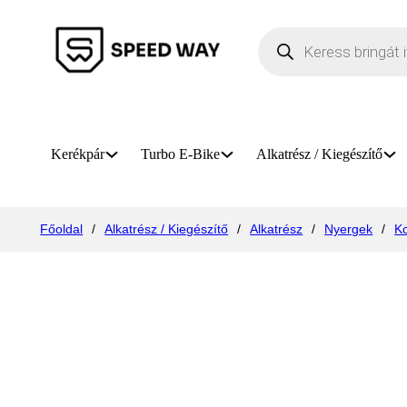
Products search
Kerékpár
Turbo E-Bike
Alkatrész / Kiegészítő
Főoldal
/
Alkatrész / Kiegészítő
/
Alkatrész
/
Nyergek
/
K