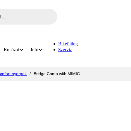
Bikefitting
Ruházat
Infó
Szerviz
omfort nyergek
/
Bridge Comp with MIMIC