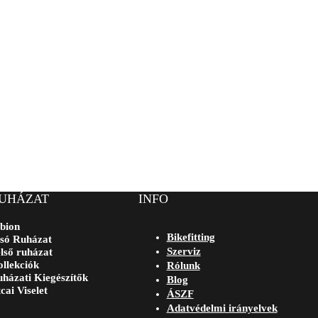
UHÁZAT
INFO
bion
Bikefitting
só Ruházat
Szerviz
lső ruházat
llekciók
Rólunk
házati Kiegészítők
Blog
cai Viselet
ÁSZF
Adatvédelmi irányelvek