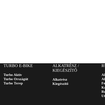
TURBO E-BIKE
ALKATRÉSZ /
R
KIEGÉSZÍTŐ
Turbo Aktív
Al
Turbo Országút
Al
Alkatrész
Turbo Terep
Fe
Kiegészítő
Ko
Ru
Ut