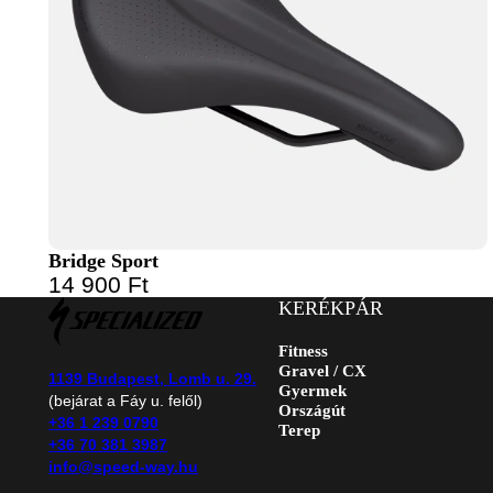
Bridge Sport
14 900
Ft
KERÉKPÁR
Fitness
Gravel / CX
1139 Budapest, Lomb u. 29.
Gyermek
(bejárat a Fáy u. felől)
Országút
+36 1 239 0790
Terep
+36 70 381 3987
info@speed-way.hu