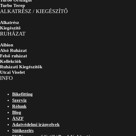
Turbo Országút
Turbo Terep
ALKATRÉSZ / KIEGÉSZÍTŐ
Alkatrész
Kiegészítő
RUHÁZAT
Albion
Alsó Ruházat
Felső ruházat
Kollekciók
Ruházati Kiegészítők
Utcai Viselet
INFO
Bikefitting
Szerviz
Rólunk
Blog
ÁSZF
Adatvédelmi irányelvek
Sütikezelés