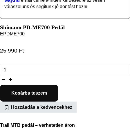
way.hu
email címre Minden kérdésedre szívesen
válaszolunk és segítünk jó döntést hozni!
Shimano PD-ME700 Pedál
EPDME700
25 990
Ft
Shimano PD-ME700 Pedál mennyiség
Kosárba teszem
Hozzáadás a kedvencekhez
Trail MTB pedál – verhetetlen áron