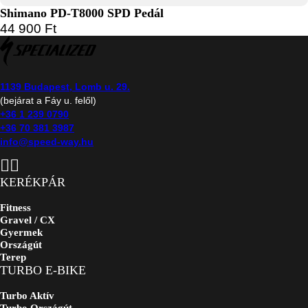
Shimano PD-T8000 SPD Pedál
44 900
Ft
1139 Budapest, Lomb u. 29.
(bejárat a Fáy u. felől)
+36 1 239 0790
+36 70 381 3987
info@speed-way.hu
KERÉKPÁR
Fitness
Gravel / CX
Gyermek
Országút
Terep
TURBO E-BIKE
Turbo Aktív