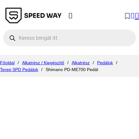
Products search
Főoldal
/
Alkatrész / Kiegészítő
/
Alkatrész
/
Pedálok
/
Terep SPD Pedálok
/
Shimano PD-ME700 Pedál