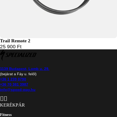
Trail Remote 2
25 900
Ft
1139 Budapest, Lomb u. 29.
(bejárat a Fáy u. felől)
+36 1 239 0790
+36 70 381 3987
info@speed-way.hu
KERÉKPÁR
Fitness