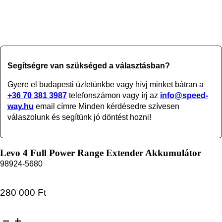
Segítségre van szükséged a választásban?
Gyere el budapesti üzletünkbe vagy
hívj minket bátran a
+36 70 381 3987
telefonszámon vagy írj az
info@speed-
way.hu
email címre Minden kérdésedre szívesen
válaszolunk és segítünk jó döntést hozni!
Levo 4 Full Power Range Extender Akkumulátor
98924-5680
280 000
Ft
Levo 4 Full Power Range Extender Akkumulátor mennyiség