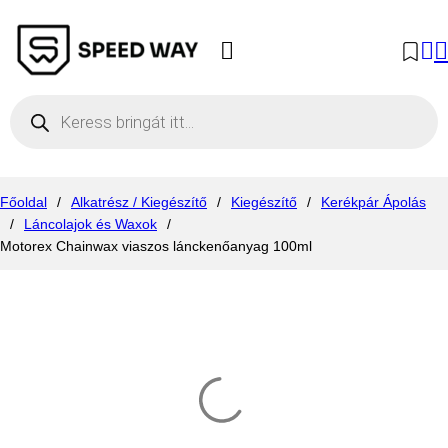
Products search
Főoldal
/
Alkatrész / Kiegészítő
/
Kiegészítő
/
Kerékpár Ápolás
/
Láncolajok és Waxok
/
Motorex Chainwax viaszos lánckenőanyag 100ml