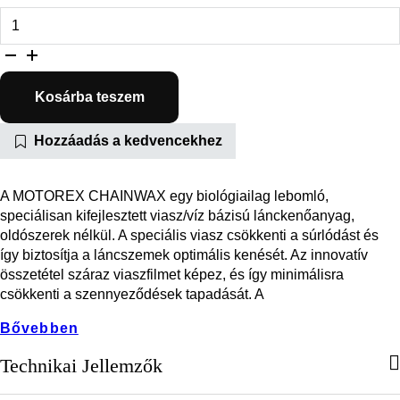
Motorex Chainwax viaszos lánckenőanyag 100ml mennyiség
Kosárba teszem
Hozzáadás a kedvencekhez
A MOTOREX CHAINWAX egy biológiailag lebomló,
speciálisan kifejlesztett viasz/víz bázisú lánckenőanyag,
oldószerek nélkül. A speciális viasz csökkenti a súrlódást és
így biztosítja a láncszemek optimális kenését. Az innovatív
összetétel száraz viaszfilmet képez, és így minimálisra
csökkenti a szennyeződések tapadását. A
Bővebben
Technikai Jellemzők