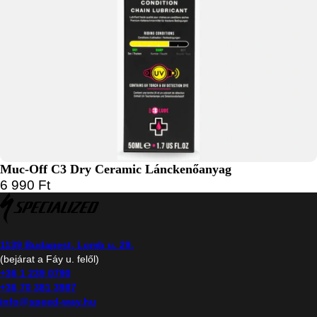
Muc-Off C3 Dry Ceramic Lánckenőanyag
6 990
Ft
1139 Budapest, Lomb u. 29.
(bejárat a Fáy u. felől)
+36 1 239 0790
+36 70 381 3987
info@speed-way.hu