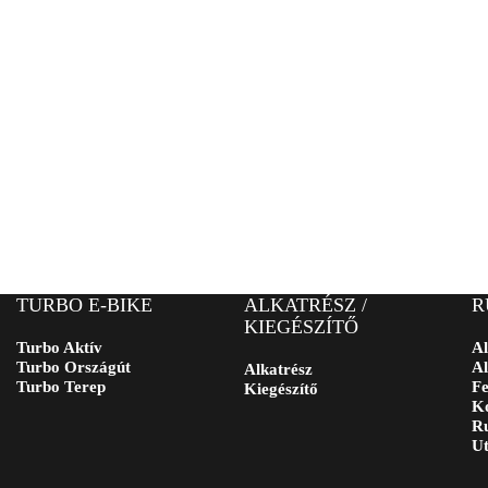
TURBO E-BIKE
ALKATRÉSZ /
R
KIEGÉSZÍTŐ
Turbo Aktív
Al
Turbo Országút
Al
Alkatrész
Turbo Terep
Fe
Kiegészítő
Ko
Ru
Ut