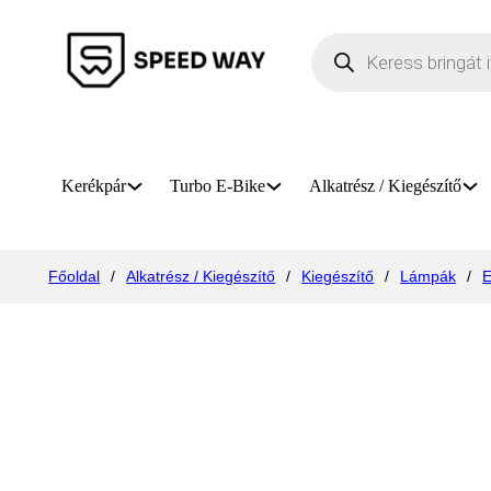
Products search
Kerékpár
Turbo E-Bike
Alkatrész / Kiegészítő
Főoldal
/
Alkatrész / Kiegészítő
/
Kiegészítő
/
Lámpák
/
E