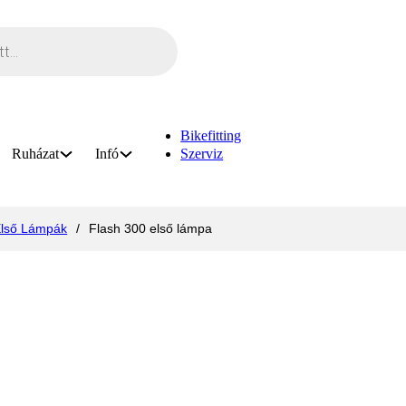
Bikefitting
Ruházat
Infó
Szerviz
lső Lámpák
/
Flash 300 első lámpa