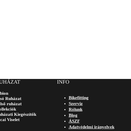
UHÁZAT
INFO
bion
Bikefitting
só Ruházat
Szerviz
lső ruházat
llekciók
Rólunk
házati Kiegészítők
Blog
cai Viselet
ÁSZF
Adatvédelmi irányelvek