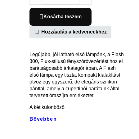
Kosárba teszem
Hozzáadás a kedvencekhez
Legújabb, jól látható első lámpánk, a Flash
300, Flux-stílusú fényszóróvezérlést hoz el
barátságosabb árkategóriában. A Flash
első lámpa egy tiszta, kompakt kialakítást
ötvöz egy egyszerű, de elegáns szilikon
pánttal, amely a cupertinói barátaink által
tervezett óraszíjra emlékeztet.
A két különböző
Bővebben