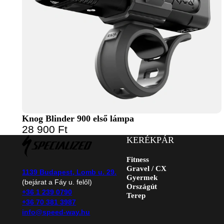
Knog Blinder 900 első lámpa
28 900
Ft
KERÉKPÁR
Fitness
Gravel / CX
1139 Budapest, Lomb u. 29.
Gyermek
(bejárat a Fáy u. felől)
Országút
+36 1 239 0790
Terep
+36 70 381 3987
info@speed-way.hu