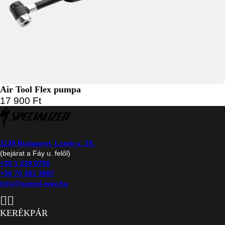
Air Tool Flex pumpa
17 900
Ft
1139 Budapest, Lomb u. 29.
(bejárat a Fáy u. felől)
+36 1 239 0790
+36 70 381 3987
info@speed-way.hu
KERÉKPÁR