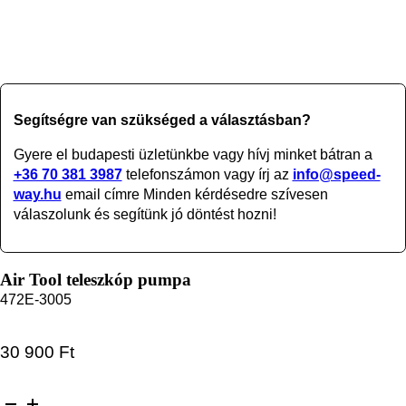
Segítségre van szükséged a választásban?
Gyere el budapesti üzletünkbe vagy
hívj minket bátran a
+36 70 381 3987
telefonszámon vagy írj az
info@speed-
way.hu
email címre Minden kérdésedre szívesen
válaszolunk és segítünk jó döntést hozni!
Air Tool teleszkóp pumpa
472E-3005
30 900
Ft
Air Tool teleszkóp pumpa mennyiség