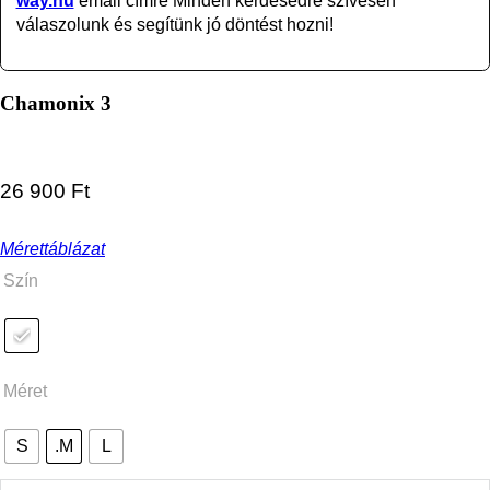
way.hu
email címre Minden kérdésedre szívesen
válaszolunk és segítünk jó döntést hozni!
Chamonix 3
26 900
Ft
Mérettáblázat
Szín
Méret
S
.M
L
Chamonix 3 mennyiség