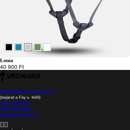
Loma
40 900
Ft
1139 Budapest, Lomb u. 29.
(bejárat a Fáy u. felől)
+36 1 239 0790
+36 70 381 3987
info@speed-way.hu