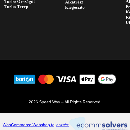
Turbo Országút
Al
Alkatrész
Turbo Terep
Fe
Kiegészítő
Ko
Ru
Ut
2026 Speed Way – All Rights Reserved.
WooCommerce Webshop fejlesztés: