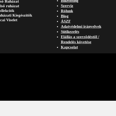
Bikefitting
só Ruházat
Szerviz
lső ruházat
llekciók
Rólunk
házati Kiegészítők
Blog
cai Viselet
ÁSZF
Adatvédelmi irányelvek
Sütikezelés
Elállás a szerződéstől /
Rendelés követése
Kapcsolat