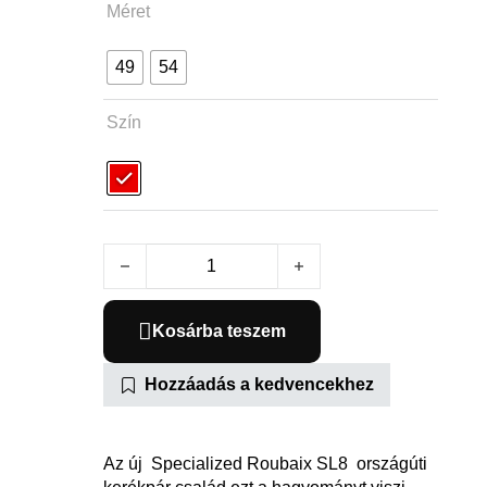
Méret
49
54
Szín
2025 Roubaix SL8 Pro mennyiség
Kosárba teszem
Hozzáadás a kedvencekhez
Az új Specialized Roubaix SL8 országúti