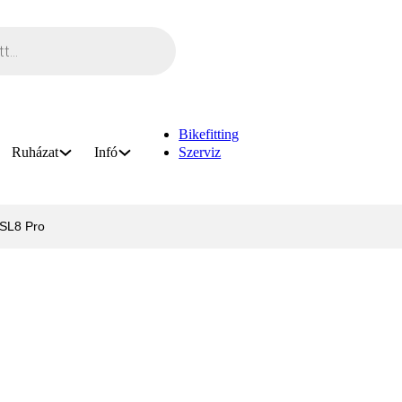
Bikefitting
Ruházat
Infó
Szerviz
 SL8 Pro