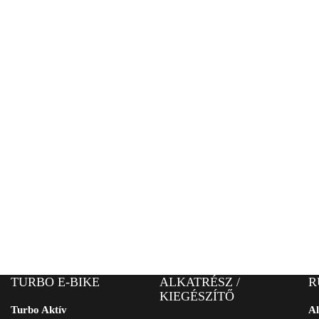
TURBO E-BIKE
ALKATRÉSZ /
R
KIEGÉSZÍTŐ
Turbo Aktív
Al