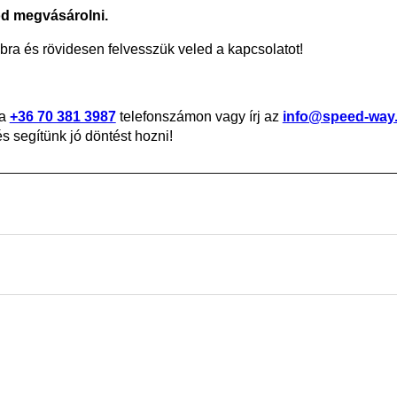
od megvásárolni.
ra és rövidesen felvesszük veled a kapcsolatot!
 a
+36 70 381 3987
telefonszámon vagy írj az
info@speed-way
 segítünk jó döntést hozni!