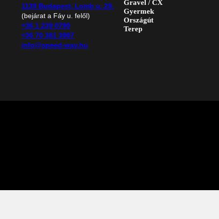
Gravel / CX
1139 Budapest, Lomb u. 29.
Gyermek
(bejárat a Fáy u. felől)
Országút
+36 1 239 0790
Terep
+36 70 381 3987
info@speed-way.hu