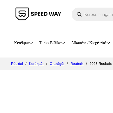
Products search
Kerékpár
Turbo E-Bike
Alkatrész / Kiegészítő
Főoldal
/
Kerékpár
/
Országút
/
Roubaix
/
2025 Roubaix