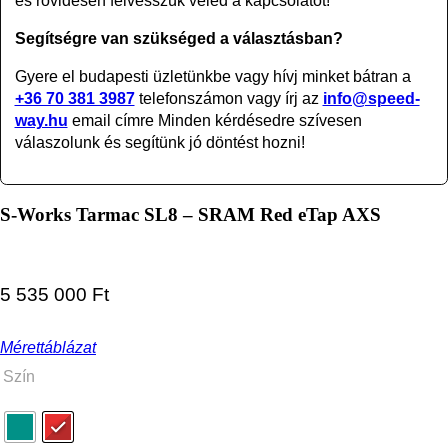
és rövidesen felvesszük veled a kapcsolatot!
Segítségre van szükséged a választásban?
Gyere el budapesti üzletünkbe vagy
hívj minket bátran a
+36 70 381 3987
telefonszámon vagy írj az
info@speed-
way.hu
email címre Minden kérdésedre szívesen
válaszolunk és segítünk jó döntést hozni!
S-Works Tarmac SL8 – SRAM Red eTap AXS
5 535 000
Ft
Mérettáblázat
Szín