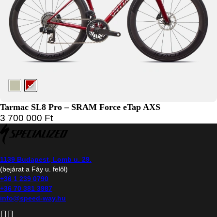
Tarmac SL8 Pro – SRAM Force eTap AXS
3 700 000
Ft
1139 Budapest, Lomb u. 29.
(bejárat a Fáy u. felől)
+36 1 239 0790
+36 70 381 3987
info@speed-way.hu