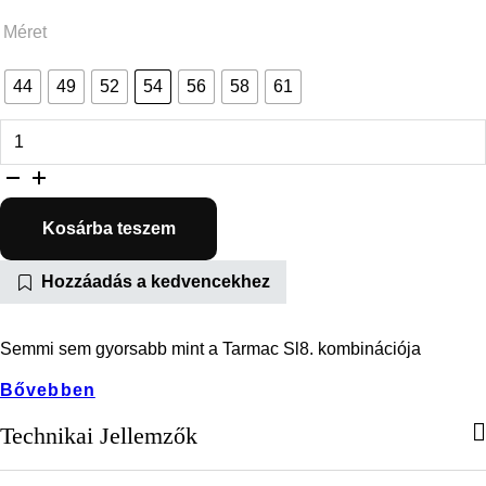
Méret
44
49
52
54
56
58
61
S-Works Tarmac SL8 - SRAM Red eTap AXS mennyiség
Kosárba teszem
Hozzáadás a kedvencekhez
Semmi sem gyorsabb mint a Tarmac Sl8. kombinációja
Bővebben
Technikai Jellemzők