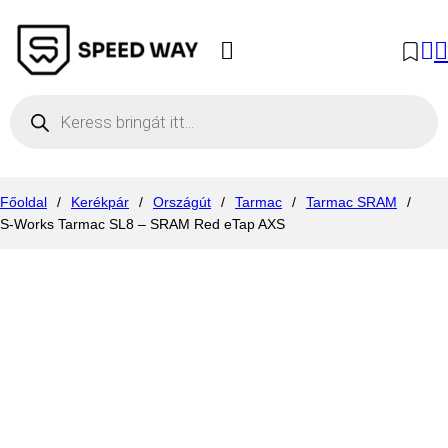
Products search
Főoldal
/
Kerékpár
/
Országút
/
Tarmac
/
Tarmac SRAM
/
S-Works Tarmac SL8 – SRAM Red eTap AXS