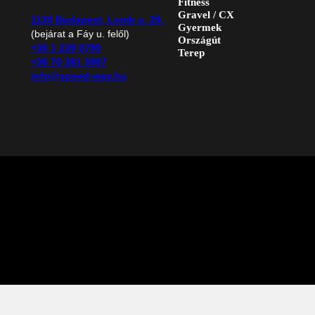
Fitness
Gravel / CX
1139 Budapest, Lomb u. 29.
Gyermek
(bejárat a Fáy u. felől)
Országút
+36 1 239 0790
Terep
+36 70 381 3987
info@speed-way.hu