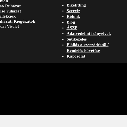
bion
Bikefitting
só Ruházat
Szerviz
lső ruházat
llekciók
Rólunk
házati Kiegészítők
Blog
cai Viselet
ÁSZF
Adatvédelmi irányelvek
Sütikezelés
Elállás a szerződéstől /
Rendelés követése
Kapcsolat