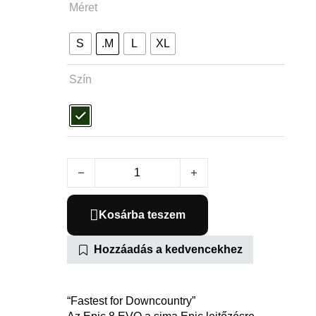
Méret
S
.M
L
XL
Szín
S-Works Epic 8 EVO Di2 mennyiség
Kosárba teszem
Hozzáadás a kedvencekhez
“Fastest for Downcountry”