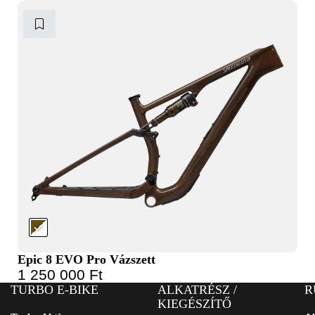
Epic 8 EVO Pro Vázszett
1 250 000
Ft
TURBO E-BIKE
ALKATRÉSZ /
R
KIEGÉSZÍTŐ