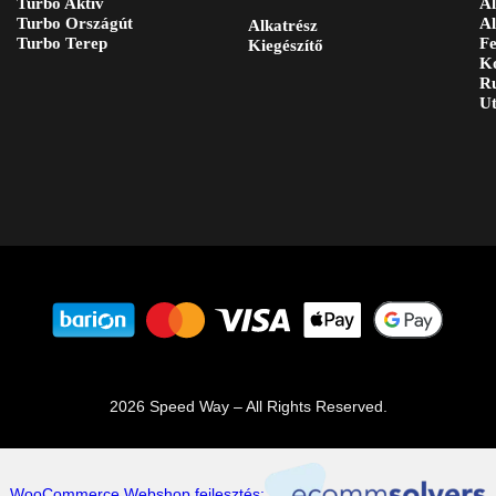
Turbo Aktív
Al
Turbo Országút
Al
Alkatrész
Turbo Terep
Fe
Kiegészítő
Ko
Ru
Ut
2026 Speed Way – All Rights Reserved.
WooCommerce Webshop fejlesztés: