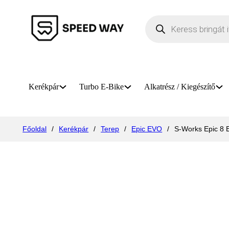
Products search
Kerékpár
Turbo E-Bike
Alkatrész / Kiegészítő
Főoldal
/
Kerékpár
/
Terep
/
Epic EVO
/
S-Works Epic 8 