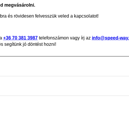
od megvásárolni.
ra és rövidesen felvesszük veled a kapcsolatot!
 a
+36 70 381 3987
telefonszámon vagy írj az
info@speed-way
 segítünk jó döntést hozni!