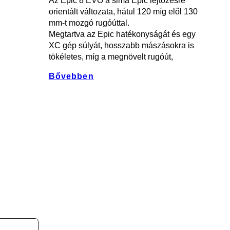
Az Epic 8 EVO a sima Epic lejtőzésre
orientált változata, hátul 120 míg elől 130
mm-t mozgó rugóúttal.
Megtartva az Epic hatékonyságát és egy
XC gép súlyát, hosszabb mászásokra is
tökéletes, míg a megnövelt rugóút,
Bővebben