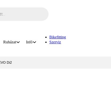
Bikefitting
Ruházat
Infó
Szerviz
EVO Di2