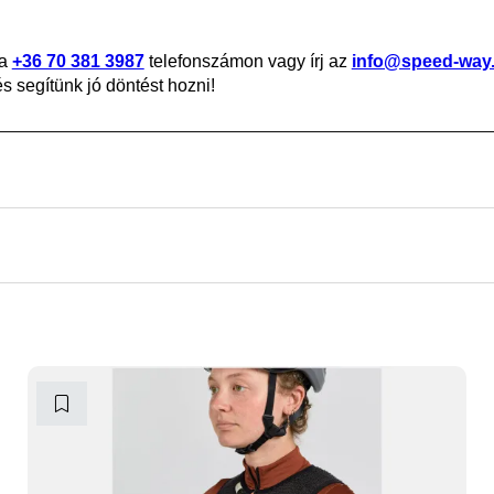
 a
+36 70 381 3987
telefonszámon vagy írj az
info@speed-way
 segítünk jó döntést hozni!