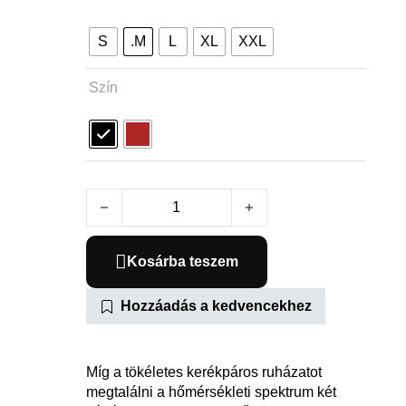
S
.M
L
XL
XXL
Szín
RBX Softshell Dzseki - Férfi mennyiség
Kosárba teszem
Hozzáadás a kedvencekhez
Míg a tökéletes kerékpáros ruházatot
megtalálni a hőmérsékleti spektrum két