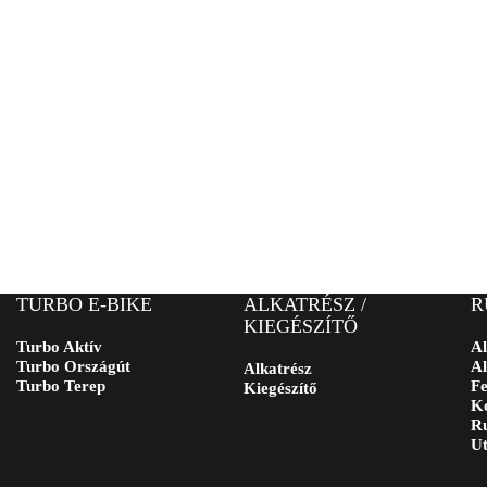
TURBO E-BIKE
ALKATRÉSZ /
R
KIEGÉSZÍTŐ
Turbo Aktív
Al
Turbo Országút
Al
Alkatrész
Turbo Terep
Fe
Kiegészítő
Ko
Ru
Ut