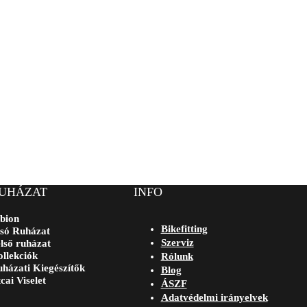
UHÁZAT
INFO
bion
Bikefitting
só Ruházat
Szerviz
lső ruházat
llekciók
Rólunk
házati Kiegészítők
Blog
cai Viselet
ÁSZF
Adatvédelmi irányelvek