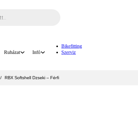
Bikefitting
Ruházat
Infó
Szerviz
/
RBX Softshell Dzseki – Férfi