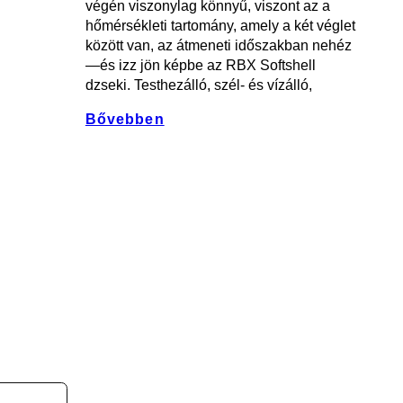
végén viszonylag könnyű, viszont az a
hőmérsékleti tartomány, amely a két véglet
között van, az átmeneti időszakban nehéz
—és izz jön képbe az RBX Softshell
dzseki. Testhezálló, szél- és vízálló,
Bővebben