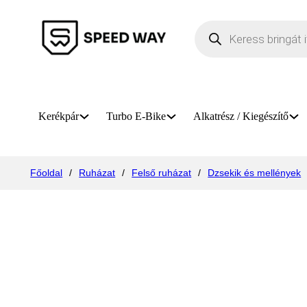
Products search
Kerékpár
Turbo E-Bike
Alkatrész / Kiegészítő
Főoldal
/
Ruházat
/
Felső ruházat
/
Dzsekik és mellények