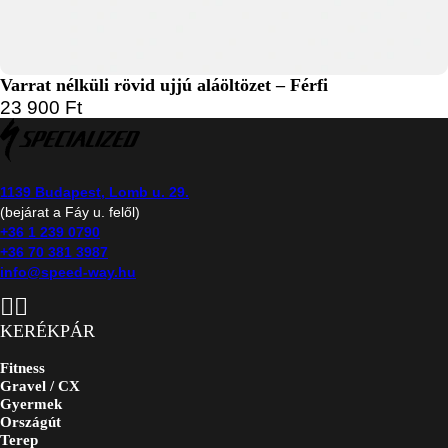
Varrat nélküli rövid ujjú aláöltözet – Férfi
23 900
Ft
1139 Budapest, Lomb u. 29.
(bejárat a Fáy u. felől)
+36 1 239 0790
+36 70 381 3987
info@speed-way.hu
KERÉKPÁR
Fitness
Gravel / CX
Gyermek
Országút
Terep