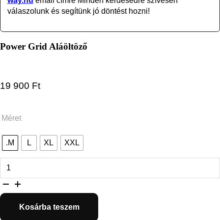
way.hu
email címre Minden kérdésedre szívesen
válaszolunk és segítünk jó döntést hozni!
Power Grid Aláöltöző
19 900
Ft
Méret
.M
L
XL
XXL
Power Grid Aláöltöző mennyiség
Kosárba teszem