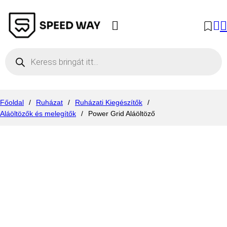
Products search
Főoldal
/
Ruházat
/
Ruházati Kiegészítők
/
Aláöltözők és melegítők
/
Power Grid Aláöltöző