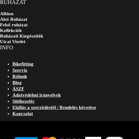
RUHÁZAT
Albion
Alsó Ruházat
Felső ruházat
Kollekciók
Ruházati Kiegészítők
Utcai Viselet
INFO
Bikefitting
Szerviz
Rólunk
Blog
ÁSZF
Adatvédelmi irányelvek
Sütikezelés
Elállás a szerződéstől / Rendelés követése
Kapcsolat