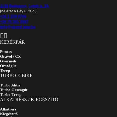
1139 Budapest, Lomb u. 29.
(bejárat a Fáy u. felől)
+36 1 239 0790
+36 70 381 3987
info@speed-way.hu
KERÉKPÁR
Fitness
Gravel / CX
Gyermek
Országút
Terep
TURBO E-BIKE
Turbo Aktív
Turbo Országút
Turbo Terep
ALKATRÉSZ / KIEGÉSZÍTŐ
Alkatrész
Kiegészítő