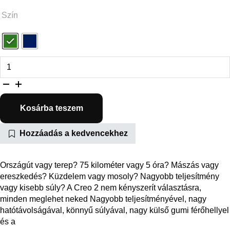
Szín
Turbo Creo 2 Comp mennyiség
Kosárba teszem
Hozzáadás a kedvencekhez
Országút vagy terep? 75 kilométer vagy 5 óra? Mászás vagy
ereszkedés? Küzdelem vagy mosoly? Nagyobb teljesítmény
vagy kisebb súly? A Creo 2 nem kényszerít választásra,
minden meglehet neked Nagyobb teljesítményével, nagy
hatótávolságával, könnyű súlyával, nagy külső gumi férőhellyel
és a