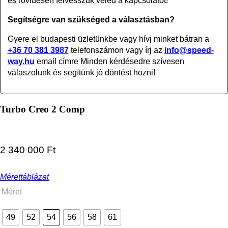
és rövidesen felvesszük veled a kapcsolatot!
Segítségre van szükséged a választásban?
Gyere el budapesti üzletünkbe vagy
hívj minket bátran a
+36 70 381 3987
telefonszámon vagy írj az
info@speed-
way.hu
email címre Minden kérdésedre szívesen
válaszolunk és segítünk jó döntést hozni!
Turbo Creo 2 Comp
2 340 000
Ft
Mérettáblázat
Méret
49
52
54
56
58
61