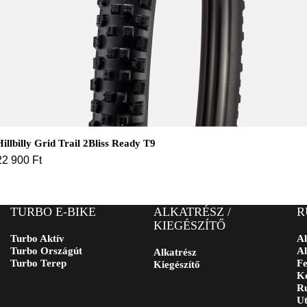
Hillbilly Grid Trail 2Bliss Ready T9
22 900
Ft
TURBO E-BIKE
ALKATRÉSZ /
R
KIEGÉSZÍTŐ
Turbo Aktív
Al
Turbo Országút
Al
Alkatrész
Turbo Terep
Fe
Kiegészítő
Ko
Ru
Ut