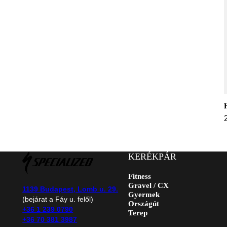
KERÉKPÁR
Fitness
Gravel / CX
1139 Budapest, Lomb u. 29.
Gyermek
(bejárat a Fáy u. felől)
Országút
+36 1 239 0790
Terep
+36 70 381 3987