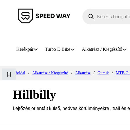
Products search
Kerékpár
Turbo E-Bike
Alkatrész / Kiegészítő
Főoldal
/
Alkatrész / Kiegészítő
/
Alkatrész
/
Gumik
/
MTB Gu
Hillbilly
Lejtőzés orientált külső, nedves körülményekre , trail és