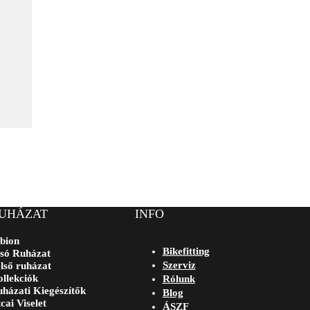
UHÁZAT
INFO
bion
Bikefitting
só Ruházat
Szerviz
lső ruházat
llekciók
Rólunk
házati Kiegészítők
Blog
cai Viselet
ÁSZF