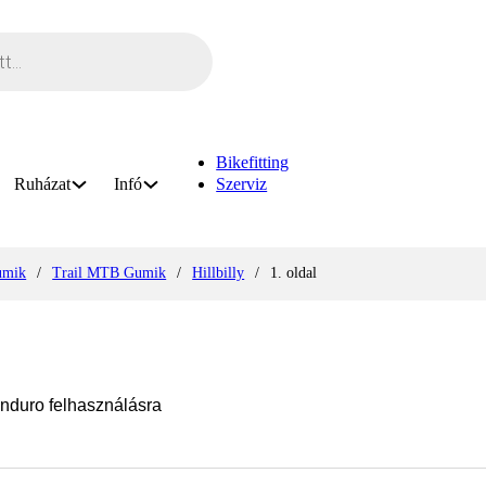
Bikefitting
Ruházat
Infó
Szerviz
mik
/
Trail MTB Gumik
/
Hillbilly
/
1. oldal
 enduro felhasználásra