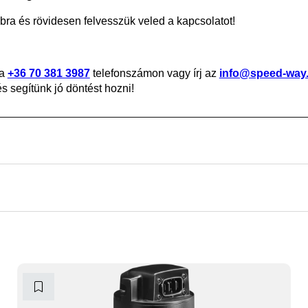
ra és rövidesen felvesszük veled a kapcsolatot!
 a
+36 70 381 3987
telefonszámon vagy írj az
info@speed-way
 segítünk jó döntést hozni!