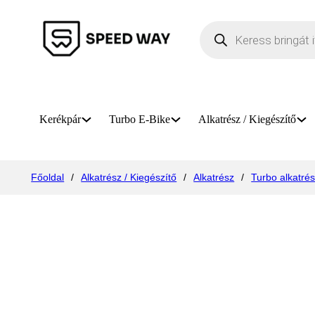
Products search
Kerékpár
Turbo E-Bike
Alkatrész / Kiegészítő
Főoldal
/
Alkatrész / Kiegészítő
/
Alkatrész
/
Turbo alkatré