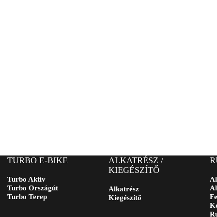
TURBO E-BIKE
ALKATRÉSZ /
R
KIEGÉSZÍTŐ
Turbo Aktív
Al
Turbo Országút
Al
Alkatrész
Turbo Terep
Fe
Kiegészítő
Ko
Ru