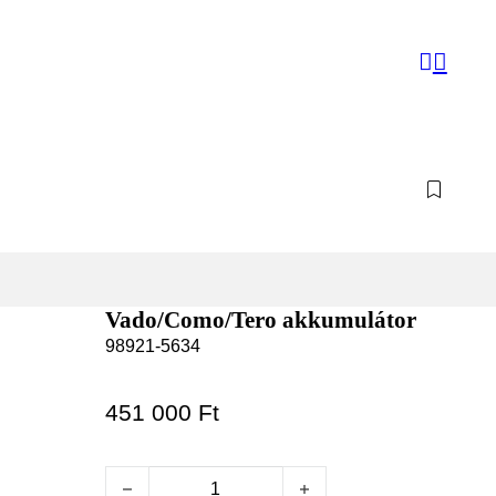
Vado/Como/Tero akkumulátor
98921-5634
451 000
Ft
Vado/Como/Tero akkumulátor mennyiség