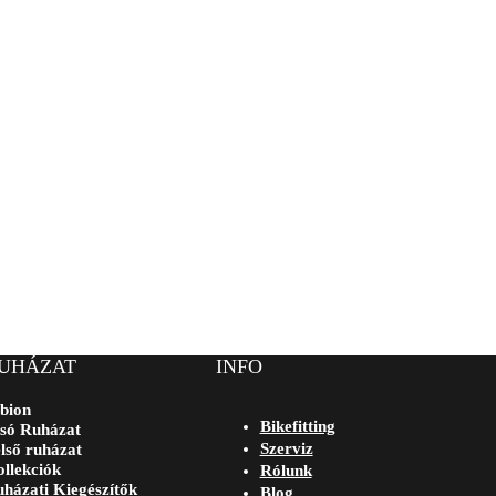
UHÁZAT
INFO
bion
Bikefitting
só Ruházat
Szerviz
lső ruházat
llekciók
Rólunk
házati Kiegészítők
Blog