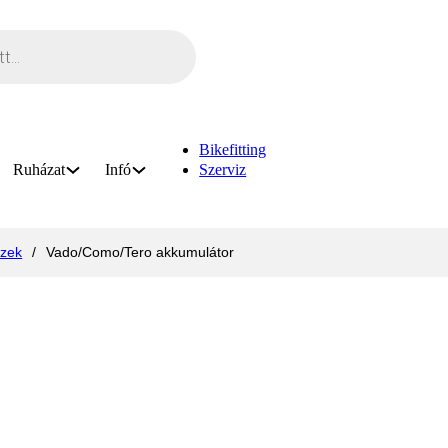
Bikefitting
Ruházat
Infó
Szerviz
szek
/
Vado/Como/Tero akkumulátor