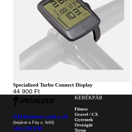
Specialized Turbo Connect Display
44 900
Ft
KERÉKPÁR
Fitness
Gravel / CX
1139 Budapest, Lomb u. 29.
Gyermek
(bejárat a Fáy u. felől)
Országút
+36 1 239 0790
Terep