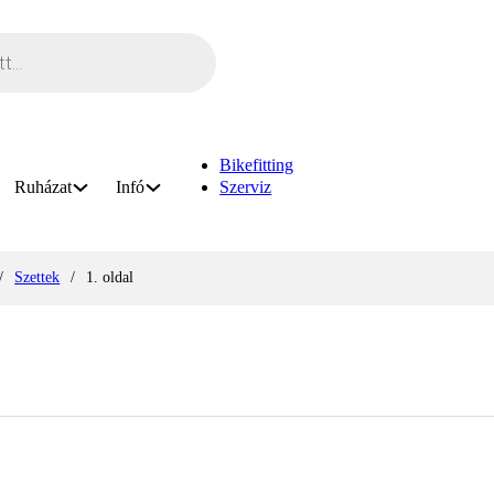
Bikefitting
Ruházat
Infó
Szerviz
/
Szettek
/
1. oldal