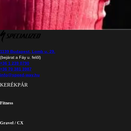
1139 Budapest, Lomb u. 29.
(bejárat a Fáy u. felől)
+36 1 239 0790
+36 70 381 3987
info@speed-way.hu
KERÉKPÁR
Fitness
Gravel / CX