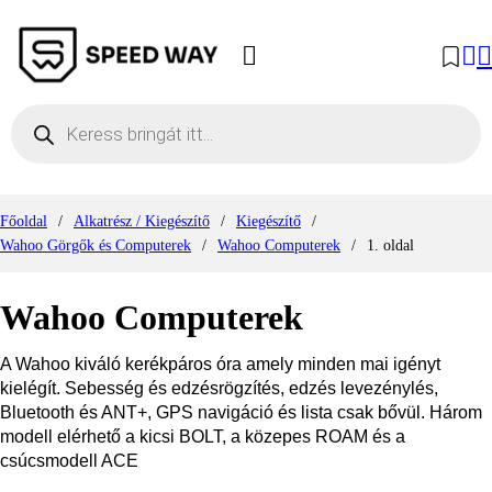
Products search
Főoldal
/
Alkatrész / Kiegészítő
/
Kiegészítő
/
Wahoo Görgők és Computerek
/
Wahoo Computerek
/
1. oldal
Wahoo Computerek
A Wahoo kiváló kerékpáros óra amely minden mai igényt
kielégít. Sebesség és edzésrögzítés, edzés levezénylés,
Bluetooth és ANT+, GPS navigáció és lista csak bővül. Három
modell elérhető a kicsi BOLT, a közepes ROAM és a
csúcsmodell ACE