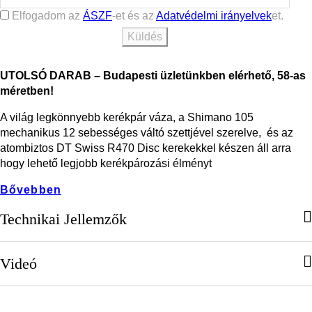
Elfogadom az
ÁSZF
-et és az
Adatvédelmi irányelvek
et.
UTOLSÓ DARAB – Budapesti üzletünkben elérhető, 58-as
méretben!
A világ legkönnyebb kerékpár váza, a Shimano 105
mechanikus 12 sebességes váltó szettjével szerelve, és az
atombiztos
DT Swiss R470 Disc
kerekekkel készen áll arra
hogy lehető legjobb kerékpározási élményt
Bővebben
Technikai Jellemzők
Videó