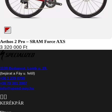
Aethos 2 Pro – SRAM Force AXS
3 320 000
Ft
1139 Budapest, Lomb u. 29.
(bejárat a Fáy u. felől)
+36 1 239 0790
+36 70 381 3987
info@speed-way.hu
KERÉKPÁR