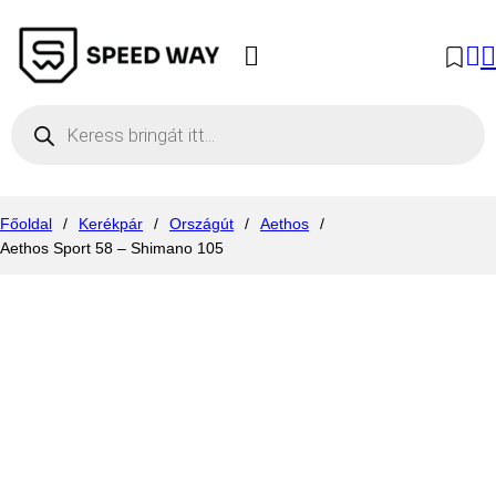
Products search
Főoldal
/
Kerékpár
/
Országút
/
Aethos
/
Aethos Sport 58 – Shimano 105