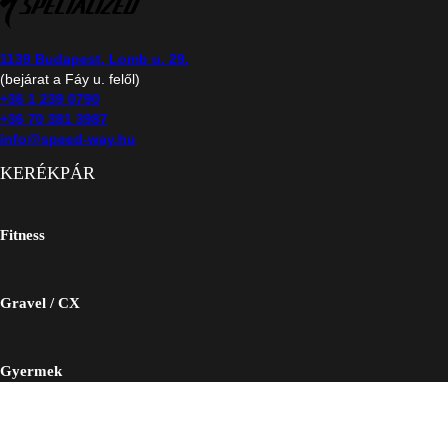
1139 Budapest, Lomb u. 29.
(bejárat a Fáy u. felől)
+36 1 239 0790
+36 70 381 3987
info@speed-way.hu
KERÉKPÁR
Fitness
Gravel / CX
Gyermek
Országút