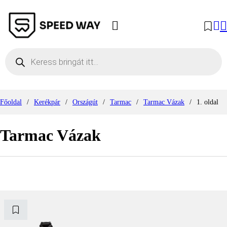
Products search
Főoldal
/
Kerékpár
/
Országút
/
Tarmac
/
Tarmac Vázak
/
1. oldal
Tarmac Vázak