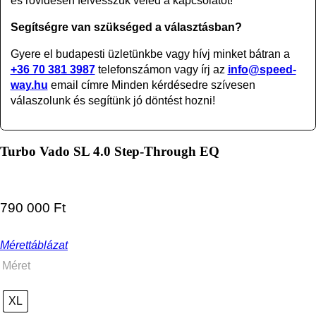
és rövidesen felvesszük veled a kapcsolatot!
Segítségre van szükséged a választásban?
Gyere el budapesti üzletünkbe vagy
hívj minket bátran a
+36 70 381 3987
telefonszámon vagy írj az
info@speed-
way.hu
email címre Minden kérdésedre szívesen
válaszolunk és segítünk jó döntést hozni!
Turbo Vado SL 4.0 Step-Through EQ
790 000
Ft
Mérettáblázat
Méret
XL