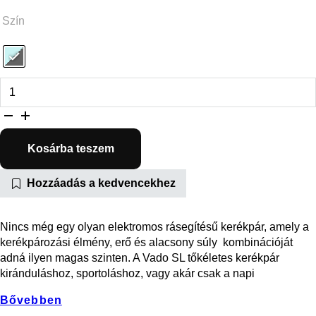
Szín
Turbo Vado SL 4.0 Step-Through EQ mennyiség
Kosárba teszem
Hozzáadás a kedvencekhez
Nincs még egy olyan elektromos rásegítésű kerékpár, amely a
kerékpározási élmény, erő és alacsony súly kombinációját
adná ilyen magas szinten. A Vado SL tőkéletes kerékpár
kiránduláshoz, sportoláshoz, vagy akár csak a napi
Bővebben