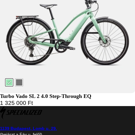
Turbo Vado SL 2 4.0 Step-Through EQ
1 325 000
Ft
1139 Budapest, Lomb u. 29.
(bejárat a Fáy u. felől)